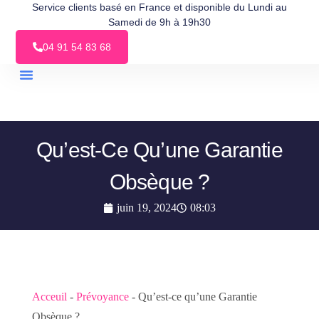
Service clients basé en France et disponible du Lundi au
Samedi de 9h à 19h30
04 91 54 83 68
Faites Votre Devis
Qu’est-Ce Qu’une Garantie
Obsèque ?
juin 19, 2024
08:03
Acceuil
-
Prévoyance
-
Qu’est-ce qu’une Garantie
Obsèque ?